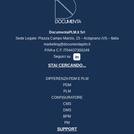
DocumentaPLM.it Srl
Sede Legale: Piazza Campo Marzio, 15 – Arzignano (VI) – Italia
marketing@documentaplm.it
P.IVA e C.F. IT04437300249
Seguici su
STAI CERCANDO...
DIFFERENZA PDM E PLM
PDM
PLM
CONFIGURATORE
CMS
DMS
BPM
PM
SUPPORT