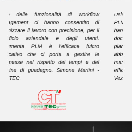
w
Usiamo da oltre dieci anni Documenta
i
PLM. Inizialmente le funzionalità PDM ci
l
hanno consentito di razionalizzare l'archivio
.
documentale e di impostare un nuovo
o
piano di codifica. Successivamente
e
abbiamo attivato le funzionalità di workflow
l
management con le quali ora gestiamo con
-
efficacia le nostre commesse. Dario
Vezzaro - FORMECO