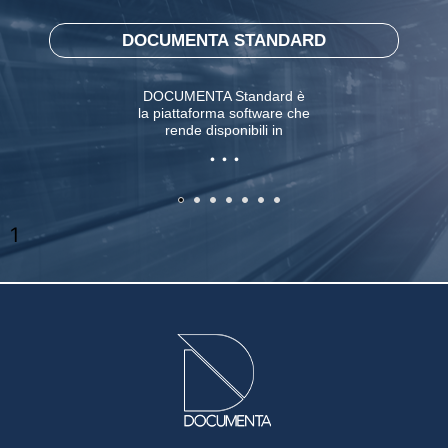
DOCUMENTA STANDARD
DOCUMENTA Standard è
la piattaforma software che
rende disponibili in
. . .
sicurezza le informazioni a
tutti gli utenti dei
dipartimenti aziendali
coinvolti nella gestione
delle commesse industriali
1
e presenta avanzate
funzionalità PDM (product
data management). Le
principali entità trattate e
funzionalità presenti in
DOCUMENTA Standard
sono: i documenti, gli
utenti, la sicurezza delle
informazioni, i calendari, la
gestione ore lavorate, la
messaggistica interna, i
forum di discussione, i
contatti esterni, gli articoli,