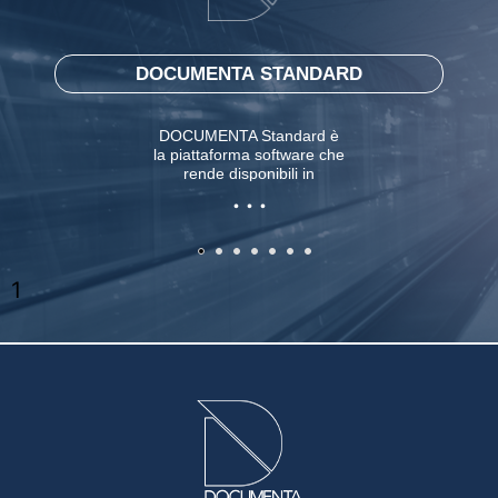
DOCUMENTA STANDARD
DOCUMENTA Standard è
la piattaforma software che
rende disponibili in
. . .
sicurezza le informazioni a
tutti gli utenti dei
dipartimenti aziendali
coinvolti nella gestione
delle commesse industriali
1
e presenta avanzate
funzionalità PDM (product
data management). Le
principali entità trattate e
funzionalità presenti in
DOCUMENTA Standard
sono: i documenti, gli
utenti, la sicurezza delle
informazioni, i calendari, la
gestione ore lavorate, la
messaggistica interna, i
forum di discussione, i